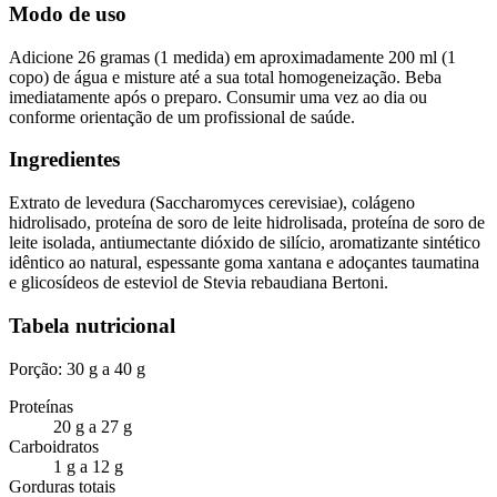
Modo de uso
Adicione 26 gramas (1 medida) em aproximadamente 200 ml (1
copo) de água e misture até a sua total homogeneização. Beba
imediatamente após o preparo. Consumir uma vez ao dia ou
conforme orientação de um profissional de saúde.
Ingredientes
Extrato de levedura (Saccharomyces cerevisiae), colágeno
hidrolisado, proteína de soro de leite hidrolisada, proteína de soro de
leite isolada, antiumectante dióxido de silício, aromatizante sintético
idêntico ao natural, espessante goma xantana e adoçantes taumatina
e glicosídeos de esteviol de Stevia rebaudiana Bertoni.
Tabela nutricional
Porção: 30 g a 40 g
Proteínas
20 g a 27 g
Carboidratos
1 g a 12 g
Gorduras totais