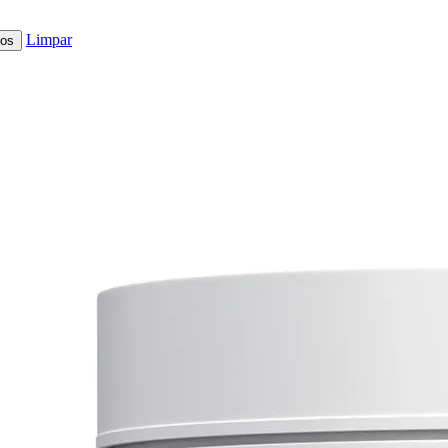
Limpar
ros